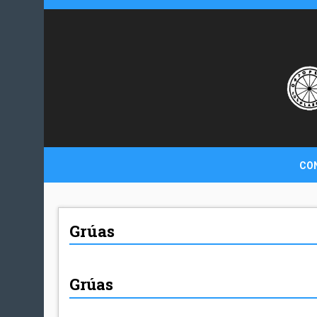
CO
Grúas
Grúas